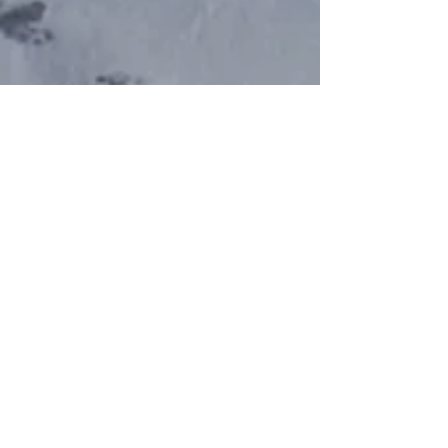
CONTACTEZ
NOUS
TOM aguy-
bidalun